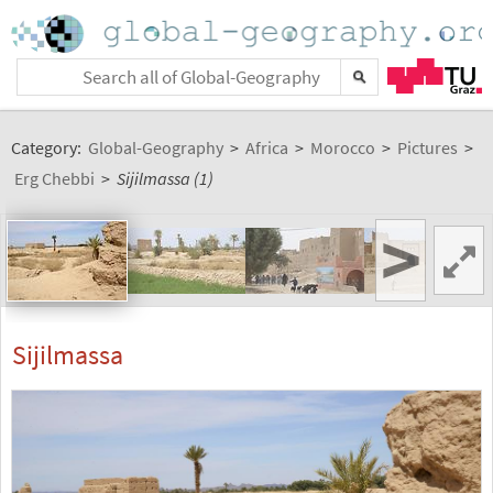
Category:
Global-Geography
>
Africa
>
Morocco
>
Pictures
>
Erg Chebbi
>
Sijilmassa (1)
>
Sijilmassa