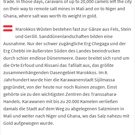
trade. In those days, caravans of up to 20,000 camels left the city
on their way to remote salt mines in Mali and on to Niger and
Ghana, where salt was worth its weight in gold.
Marokkos Wüsten bestehen fast zur Gänze aus Fels, Stein
und Geröll. Sanddünenlandschaften bilden eine
Ausnahme. Nur der schwer zugängliche Erg Chegaga und der
Erg Chebbi im äußersten Süden des Landes beeindrucken
durch schier endlose Dünenmeere. Davor breitet sich rund um
die Orte Erfoud und Rissani das Tafilalt aus, das größte
zusammenhängenden Oasengebiet Marokkos. Im 8.
Jahrhundert wurde hier die Karawanenstadt Sijilmassa
gegründet, von der heute nur noch Ruinen zeugen. Einst
gehörte sie zu den wichtigsten Zentren des Transsahara-
Handels. Karawanen mit bis zu 20.000 Kamelen verließen
damals die Stadt auf dem Weg zu abgelegenen Salzminen in
Mali und weiter nach Niger und Ghana, wo das Salz nahezu mit
Gold aufgewogen wurde.