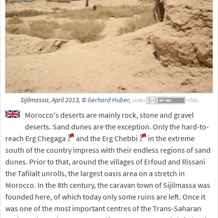
Sijilmassa, April 2013, ©
Gerhard Huber
,
under
Morocco's deserts are mainly rock, stone and gravel
deserts. Sand dunes are the exception. Only the hard-to-
reach Erg Chegaga
and the Erg Chebbi
in the extreme
south of the country impress with their endless regions of sand
dunes. Prior to that, around the villages of Erfoud and Rissani
the Tafilalt unrolls, the largest oasis area on a stretch in
Morocco. In the 8th century, the caravan town of Sijilmassa was
founded here, of which today only some ruins are left. Once it
was one of the most important centres of the Trans-Saharan