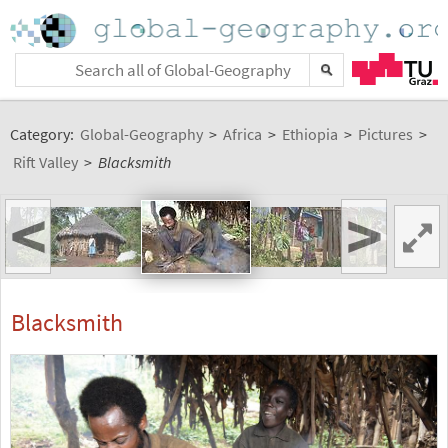
Category:
Global-Geography
>
Africa
>
Ethiopia
>
Pictures
>
Rift Valley
>
Blacksmith
<
>
Blacksmith