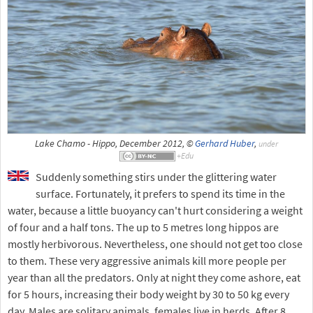
Lake Chamo - Hippo, December 2012, ©
Gerhard Huber
,
under
Suddenly something stirs under the glittering water
surface. Fortunately, it prefers to spend its time in the
water, because a little buoyancy can't hurt considering a weight
of four and a half tons. The up to 5 metres long hippos are
mostly herbivorous. Nevertheless, one should not get too close
to them. These very aggressive animals kill more people per
year than all the predators. Only at night they come ashore, eat
for 5 hours, increasing their body weight by 30 to 50 kg every
day. Males are solitary animals, females live in herds. After 8