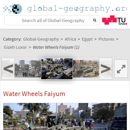
Category:
Global-Geography
>
Africa
>
Egypt
>
Pictures
>
Gizeh Luxor
>
Water Wheels Faiyum (1)
<
>
Water Wheels Faiyum