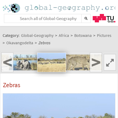
Category:
Global-Geography
>
Africa
>
Botswana
>
Pictures
>
Okavangodelta
>
Zebras
<
>
Zebras