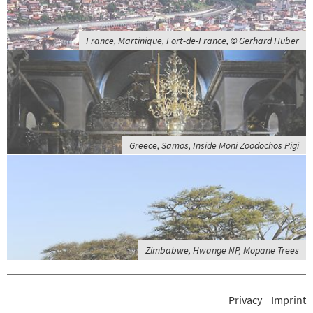
France, Martinique, Fort-de-France, © Gerhard Huber
Greece, Samos, Inside Moni Zoodochos Pigi
Zimbabwe, Hwange NP, Mopane Trees
Privacy
Imprint