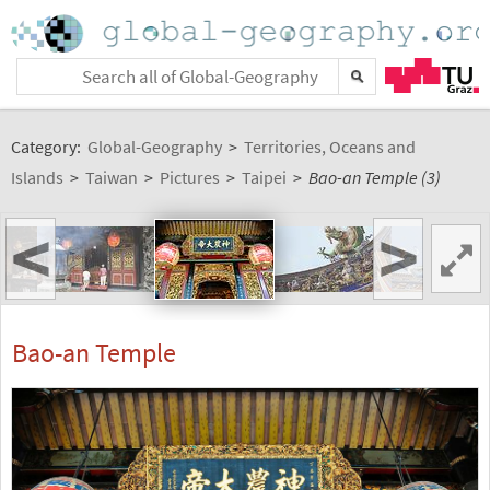
Category:
Global-Geography
>
Territories, Oceans and
Islands
>
Taiwan
>
Pictures
>
Taipei
>
Bao-an Temple (3)
<
>
Bao-an Temple