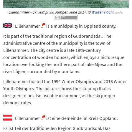
Lillehammer - Ski Jump; Ski Jumper, June 2017, ©
Walter Pachl
,
under
Lillehammer
is a municipality in Oppland county.
It is part of the traditional region of Gudbrandsdal. The
administrative centre of the municipality is the town of
Lillehammer. The city centre is a late 19th-century
concentration of wooden houses, which enjoys a picturesque
location overlooking the northern part of lake Mjøsa and the
river Lågen, surrounded by mountains.
Lillehammer hosted the 1994 Winter Olympics and 2016 Winter
Youth Olympics. The picture shows the ski-jump that is
designed to be also useable in summer, as the ski jumper
demonstrates.
Lillehammer
ist eine Gemeinde im Kreis Oppland.
Es ist Teil der traditionellen Region Gudbrandsdal. Das