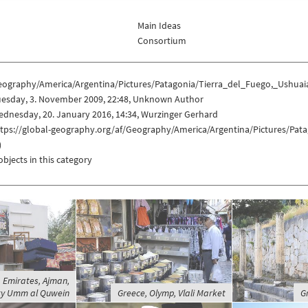
Main Ideas
Consortium
eography/America/Argentina/Pictures/Patagonia/Tierra_del_Fuego,_Ushua
uesday, 3. November 2009, 22:48, Unknown Author
dnesday, 20. January 2016, 14:34, Wurzinger Gerhard
ttps://global-geography.org/af/Geography/America/Argentina/Pictures/Pa
)
objects in this category
 Emirates, Ajman,
ity Umm al Quwein
Greece, Olymp, Vlali Market
G