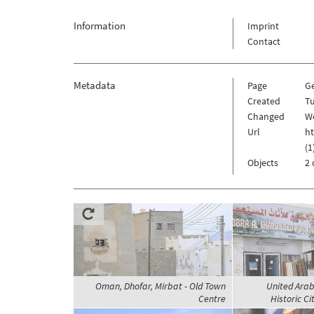
Information
Imprint
Contact
Metadata
Page
G
Created
T
Changed
We
Url
h
(1
Objects
2 
Oman, Dhofar, Mirbat - Old Town
United Arab
Centre
Historic C