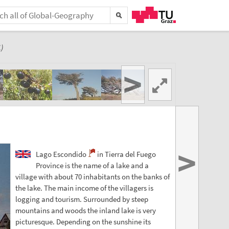
)
>
>
Lago Escondido
in Tierra del Fuego
Province is the name of a lake and a
village with about 70 inhabitants on the banks of
the lake. The main income of the villagers is
logging and tourism. Surrounded by steep
mountains and woods the inland lake is very
picturesque. Depending on the sunshine its