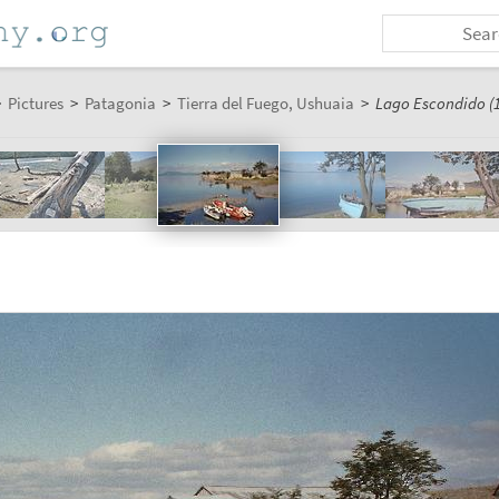
>
Pictures
>
Patagonia
>
Tierra del Fuego, Ushuaia
>
Lago Escondido (1